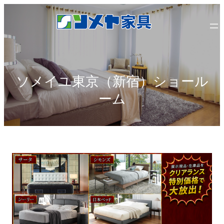
内
容
を
ス
キ
ッ
ソメイユ東京（新宿）ショール
プ
ーム